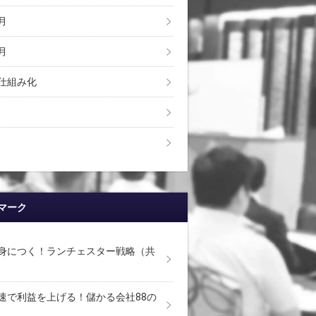
月
月
仕組み化
マーク
身につく！ランチェスター戦略（共
速で利益を上げる！儲かる会社88の