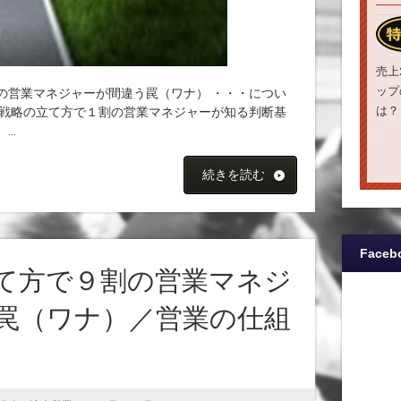
売上
ップ
の営業マネジャーが間違う罠（ワナ） ・・・につい
は？
業戦略の立て方で１割の営業マネジャーが知る判断基
..
続きを読む
Faceb
て方で９割の営業マネジ
罠（ワナ）／営業の仕組