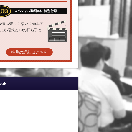
スペシャル動画8本+特別付録
2倍は難しくない！売上ア
の方程式と10の打ち手と
特典の詳細はこちら
ook