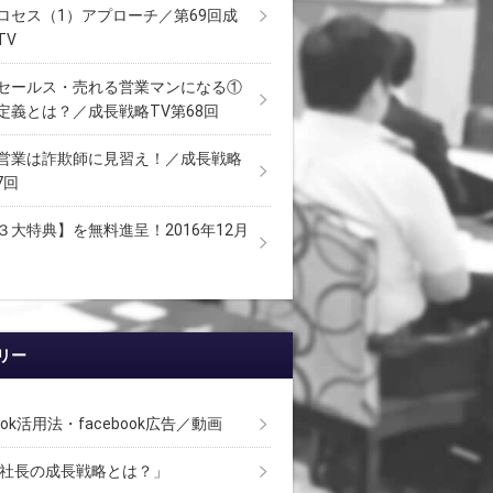
ロセス（1）アプローチ／第69回成
TV
セールス・売れる営業マンになる①
定義とは？／成長戦略TV第68回
営業は詐欺師に見習え！／成長戦略
7回
３大特典】を無料進呈！2016年12月
リー
book活用法・facebook広告／動画
 社長の成長戦略とは？」