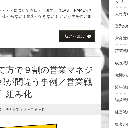
人づく
・・についてお伝えします。 %LAST_NAME%さ
人材育
が上がらない！集客ができない！ という声を伺いま
営業の
続きを読む
営業戦
営業戦
成長戦
て方で９割の営業マネジ
究極の
部が間違う事例／営業戦
競争戦
仕組み化
経営戦
略／法人営業
,
１２ヶ月
,
６ヶ月
経営戦
集客の