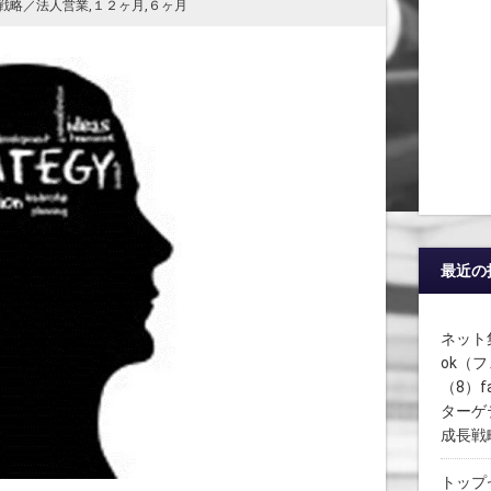
戦略／法人営業
,
１２ヶ月
,
６ヶ月
最近の
ネット集
ok（
（8）
ターゲ
成長戦
トップ