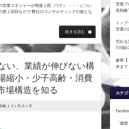
営業プ
の営業マネジャーが間違う罠（ワナ） ・・・につい
長戦略
の第１回目なので 弊社のコンサルティングの核とな
トップ
営業の
続きを読む
売れる
TV第6
豪華【
ない、業績が伸びない構
末まで
場縮小・少子高齢・消費
市場構造を知る
カテゴ
戦略
,
１２ヶ月
,
６ヶ月
face
「週慣