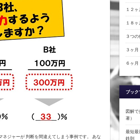
１２ヶ
１８ヶ
３つの
３ヶ月
６ヶ月
ブック
図解で
著）
最短最
マネジャーが 判断を間違えてしまう事例です。 あな
鉄則