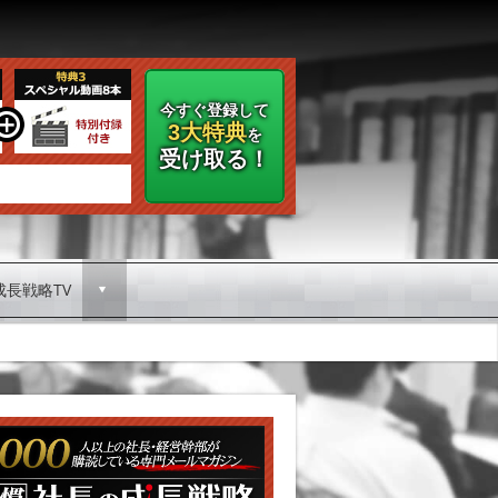
今すぐ登録して
3大特典
を
受け取る！
成長戦略TV
d