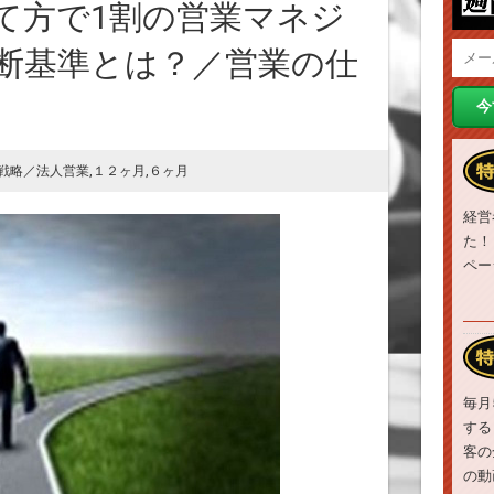
て方で1割の営業マネジ
断基準とは？／営業の仕
戦略／法人営業
,
１２ヶ月
,
６ヶ月
経営
た！
ペー
毎月
する
客の
の動