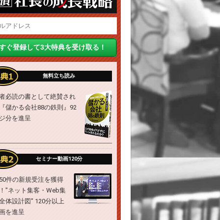
無料立ち読み
者必読の書として絶賛され
『儲かる会社88の鉄則』92
ジ分を進呈
セミナー動画120分
50件の新規受注を獲得
！"ネット集客・Web集
全体設計図" 120分以上
画を進呈