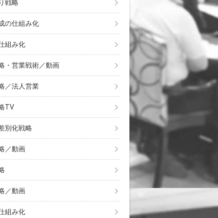
り戦略
成の仕組み化
仕組み化
略・営業戦術／動画
略／法人営業
略TV
差別化戦略
略／動画
略
略／動画
仕組み化