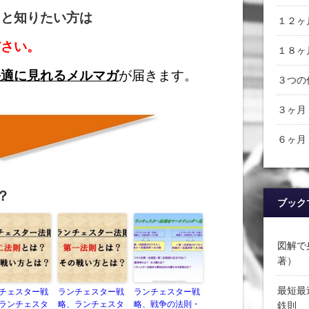
っと知りたい方は
１２ヶ
ださい。
１８ヶ
快適に見れるメルマガ
が届きます。
３つの
３ヶ月
６ヶ月
？
ブック
図解で
著）
最短最
チェスター戦
ランチェスター戦
ランチェスター戦
ランチェスタ
略、ランチェスタ
略、戦争の法則・
鉄則