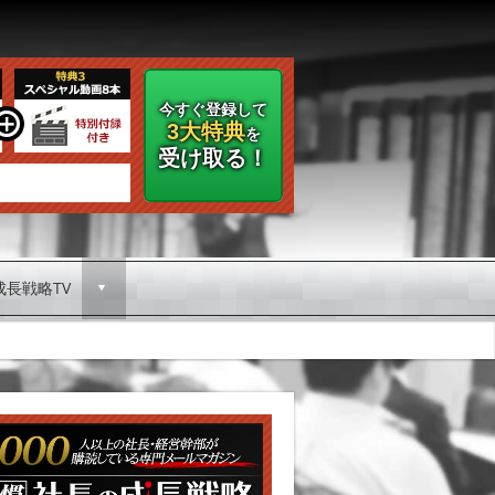
今すぐ登録して
3大特典
を
受け取る！
成長戦略TV
d