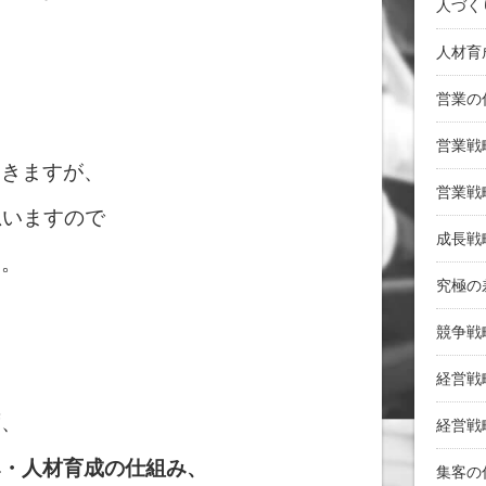
人づく
人材育
営業の
営業戦
いきますが、
営業戦
思いますので
成長戦
す。
究極の
競争戦
経営戦
ず、
経営戦
み・人材育成の仕組み、
集客の