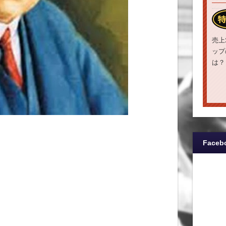
売上
ップ
は？
Faceb
、