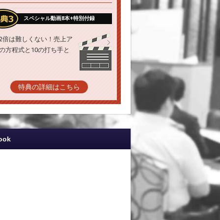
スペシャル動画8本+特別付録
2倍は難しくない！売上ア
の方程式と10の打ち手と
特典の詳細はこちら
ook