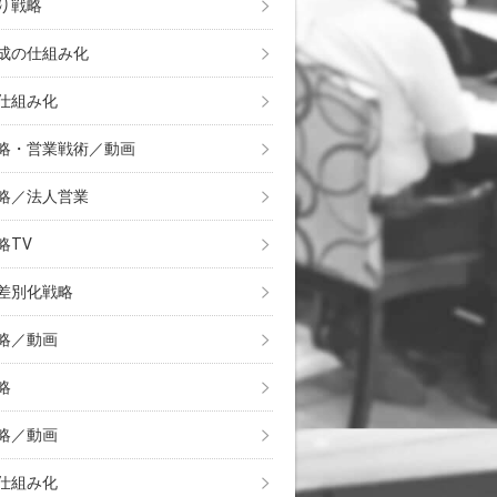
り戦略
成の仕組み化
仕組み化
略・営業戦術／動画
略／法人営業
略TV
差別化戦略
略／動画
略
略／動画
仕組み化