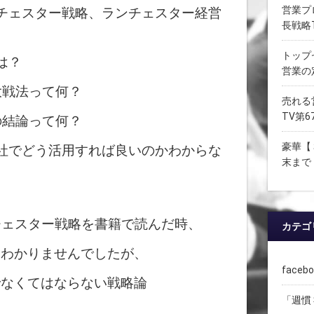
営業プ
チェスター戦略、ランチェスター経営
長戦略
トップ
は？
営業の
大戦法って何？
売れる
TV第6
の結論って何？
豪華【
社でどう活用すれば良いのかわからな
末まで
チェスター戦略を書籍で読んだ時、
カテゴ
りわかりませんでしたが、
face
でなくてはならない戦略論
「週慣