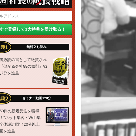
無料立ち読み
者必読の書として絶賛され
『儲かる会社88の鉄則』92
ジ分を進呈
セミナー動画120分
50件の新規受注を獲得
！"ネット集客・Web集
全体設計図" 120分以上
画を進呈