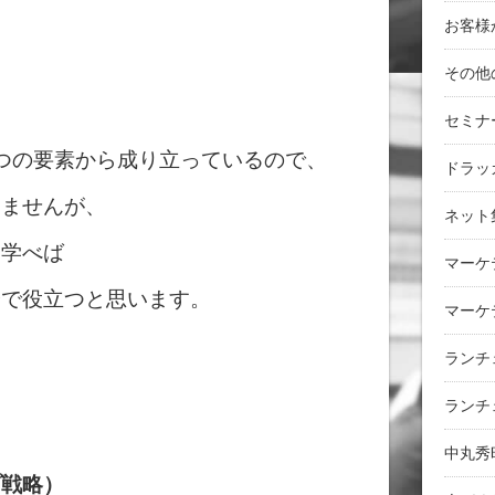
お客様
その他
セミナ
つの要素から成り立っているので、
ドラッ
ちませんが、
ネット
を学べば
マーケ
分で役立つと思います。
マーケ
ランチ
ランチ
中丸秀
プ戦略）