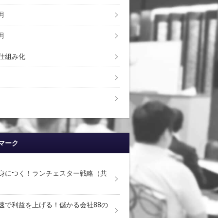
月
月
仕組み化
マーク
身につく！ランチェスター戦略（共
速で利益を上げる！儲かる会社88の