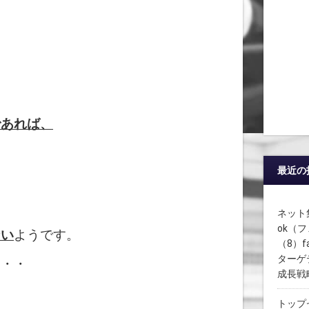
であれば、
最近の
ネット集
ok（
ない
ようです。
（8）
ターゲ
・・・
成長戦
トップ