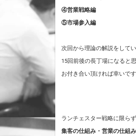
④営業戦略編
⑤市場参入編
次回から理論の解説をして
15回前後の長丁場になると
お付き合い頂ければ幸いで
ランチェスター戦略に限ら
集客の仕組み・営業の仕組