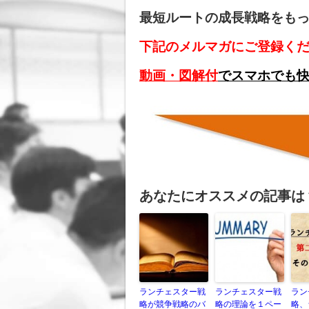
最短ルートの成長戦略をも
下記のメルマガにご登録く
動画・図解付
でスマホでも
あなたにオススメの記事は
ランチェスター戦
ランチェスター戦
ラン
略が競争戦略のバ
略の理論を１ペー
略、