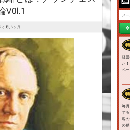
0l.1
２ヶ月
,
６ヶ月
経営
た！
ペー
毎月
する
客の
の動