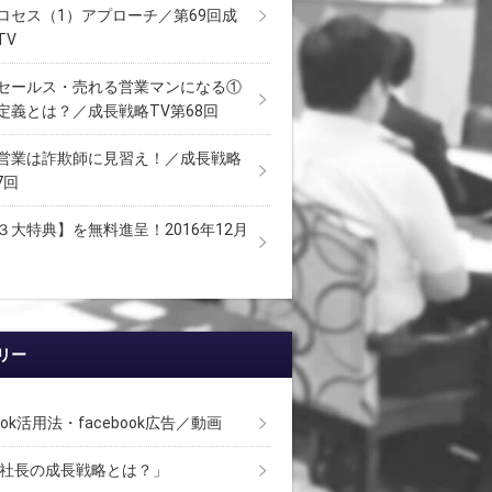
ロセス（1）アプローチ／第69回成
TV
セールス・売れる営業マンになる①
定義とは？／成長戦略TV第68回
営業は詐欺師に見習え！／成長戦略
7回
３大特典】を無料進呈！2016年12月
リー
book活用法・facebook広告／動画
 社長の成長戦略とは？」