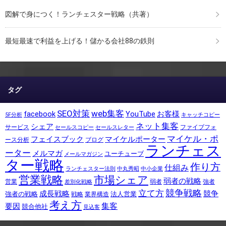
図解で身につく！ランチェスター戦略（共著）
最短最速で利益を上げる！儲かる会社88の鉄則
タグ
SEO対策
web集客
facebook
YouTube
お客様
5F分析
キャッチコピー
ネット集客
シェア
サービス
ファイブフォ
セールスコピー
セールスレター
マイケル・ポ
フェイスブック
マイケルポーター
ース分析
ブログ
ランチェス
ーター
メルマガ
ユーチューブ
メールマガジン
ター戦略
作り方
仕組み
ランチェスター法則
中丸秀昭
中小企業
営業戦略
市場シェア
弱者の戦略
営業
弱者
強者
差別化戦略
競争戦略
立て方
成長戦略
競争
強者の戦略
法人営業
戦略
業界構造
考え方
集客
要因
競合他社
見込客