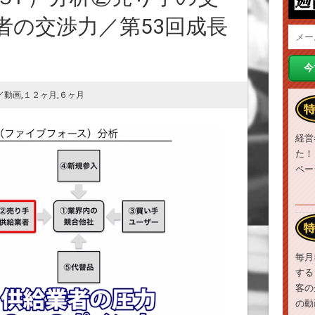
者の交渉力／第53回成長
／動画
,
１２ヶ月
,
６ヶ月
経営
た！
ペー
毎月
する
客の
の動