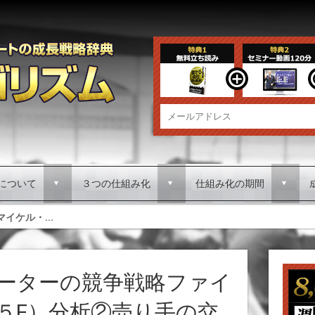
について
３つの仕組み化
仕組み化の期間
d
d
d
マイケル・...
ーターの競争戦略ファイ
５F）分析②売り手の交