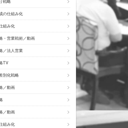
り戦略
成の仕組み化
仕組み化
略・営業戦術／動画
略／法人営業
略TV
差別化戦略
略／動画
略
略／動画
仕組み化