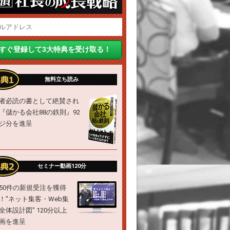
無料立ち読み
者必読の書として絶賛され
『儲かる会社88の鉄則』92
ジ分を進呈
セミナー動画120分
50件の新規受注を獲得
！"ネット集客・Web集
全体設計図" 120分以上
画を進呈