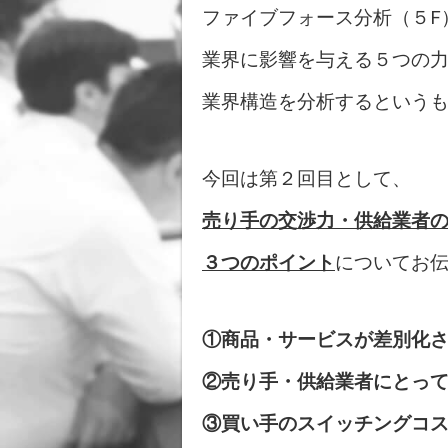
ファイブフォース分析（５F
業界に影響を与える５つの
業界構造を分析するという
今回は第２回目として、
売り手の交渉力・供給業者
３つのポイント
についてお
①商品・サービスが差別化
②売り手・供給業者にとっ
③買い手のスイッチングコ