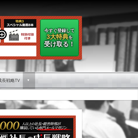
今すぐ登録して
3大特典
を
受け取る！
成長戦略TV
d