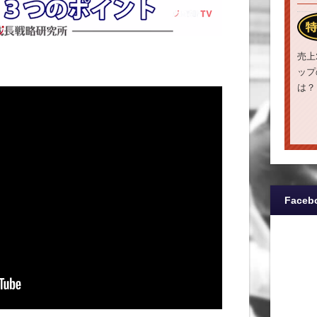
売上
ップ
は？
Faceb