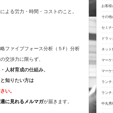
お客様
による労力・時間・コストのこと。
その他
セミナ
ドラッ
略ファイブフォース分析（５F）分析
ネット
者の交渉力に限らず、
マーケ
み・人材育成の仕組み、
マーケ
っと知りたい方は
ランチ
ださい。
ランチ
快適に見れるメルマガ
が届きます。
中丸秀