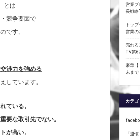
営業プ
）とは
長戦略
力・競争要因で
トップ
ものです。
営業の
売れる
TV第6
豪華【
の交渉力を強める
末まで
伝えしています。
カテゴ
されている。
て重要な取引先でない。
face
ストが高い。
「週慣