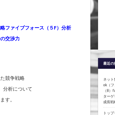
略ファイブフォース（５F）分析
者の交渉力
最近の
した競争戦略
ネット集
ok（
）分析について
（8）
ターゲ
います。
成長戦
トップ