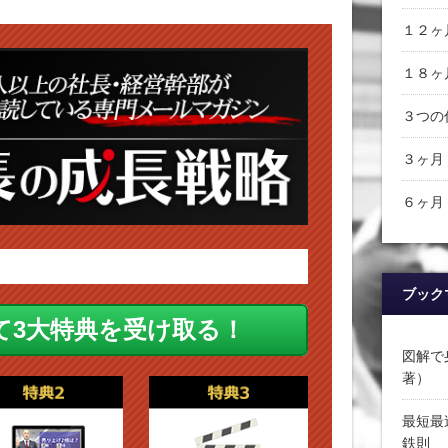
１２ヶ
１８ヶ
３つの
３ヶ月
６ヶ月
ブック
図解で
著）
最短最
鉄則