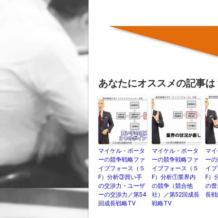
あなたにオススメの記事は
マイケル・ポータ
マイケル・ポータ
マイ
ーの競争戦略ファ
ーの競争戦略ファ
ーの
イブフォース（５
イブフォース（５
イブ
F）分析③買い手
F）分析①業界内
F）
の交渉力・ユーザ
の競争（競合他
の脅
ーの交渉力／第54
社）／第52回成長
長戦
回成長戦略TV
戦略TV