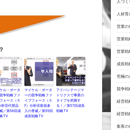
人づく
人材育
営業の
営業戦
？
営業戦
成長戦
究極の
競争戦
ケル・ポータ
マイケル・ポータ
アドバンテージマ
競争戦略ファ
ーの競争戦略ファ
トリクスで事業の
フォース（５
イブフォース（５
タイプを把握す
経営戦
分析⑤代替品
F）分析④新規参
る！／第57回成長
威／第56回成
入の脅威／第55回
戦略TV
経営戦
略TV
成長戦略TV
集客の