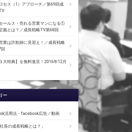
ロセス（1）アプローチ／第69回成
TV
セールス・売れる営業マンになる①
定義とは？／成長戦略TV第68回
営業は詐欺師に見習え！／成長戦略
7回
３大特典】を無料進呈！2016年12月
リー
book活用法・facebook広告／動画
 社長の成長戦略とは？」