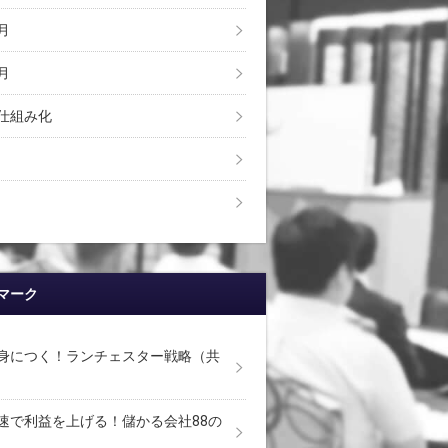
月
月
仕組み化
マーク
身につく！ランチェスター戦略（共
速で利益を上げる！儲かる会社88の