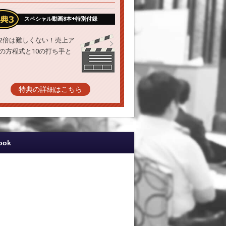
スペシャル動画8本+特別付録
2倍は難しくない！売上ア
の方程式と10の打ち手と
特典の詳細はこちら
ook